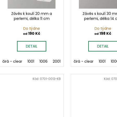
r
u
o
k
d
Závěs k koulí 20 mm a
Závěs s koulí 30 
t
perlemi, délka 11 cm
perlemi, délka 14
u
ů
k
Do týdne
Do týdne
t
190 Kč
198 Kč
od
od
ů
DETAIL
DETAIL
čirá - clear
1001
1006
2001
2002
čirá - clear
3001
3003
1001
400
100
Kód:
0701-0013-KB
Kód:
070