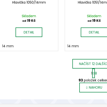
Hlavička 1050/14mm
Hlavička 1051/14
Skladem
Skladem
19 Kč
19 Kč
od
od
DETAIL
DETAIL
14 mm
14 mm
NAČÍST 12 DALŠÍ
S
1
8
t
O
r
93
položek celk
v
á
NAHORU
l
n
k
á
o
d
v
a
á