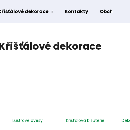
Křišťálové dekorace
Kontakty
Obchodní p
Co potřebujete najít?
Křišťálové dekorace
HLEDAT
Doporučujeme
Lustrové ověsy
Křišťálová bižuterie
Deko