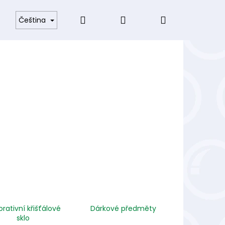
Hledat
Přihlášení
Nákupní
odmínky
Čeština
košík
rativní křišťálové
Dárkové předměty
sklo