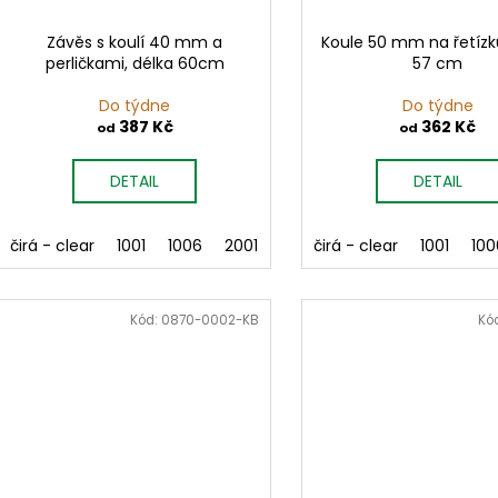
Závěs s koulí 40 mm a
Koule 50 mm na řetízk
perličkami, délka 60cm
57 cm
Do týdne
Do týdne
387 Kč
362 Kč
od
od
DETAIL
DETAIL
čirá - clear
1001
1006
2001
2002
čirá - clear
3001
3003
1001
400
100
Kód:
0870-0002-KB
Kó