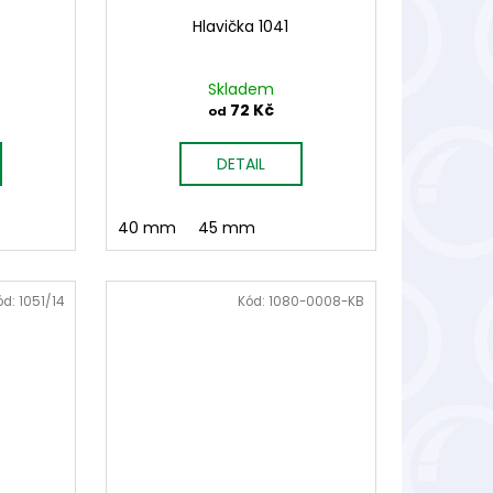
Hlavička 1041
Skladem
72 Kč
od
DETAIL
4
5004
5005
40 mm
6005
45 mm
6006
7007
8003
8006
8007
ód:
1051/14
Kód:
1080-0008-KB