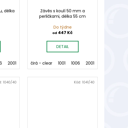
u, délka
Závěs s koulí 50 mm a
perličkami, délka 55 cm
Do týdne
447 Kč
od
DETAIL
4
6
5004
2001
5005
2002
čirá - clear
6005
3001
3003
6006
1001
4004
7007
1006
5004
8003
2001
5005
2002
8006
6005
3001
8007
d:
1040/40
Kód:
1041/40