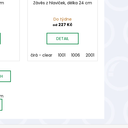
mm
Závěs z hlaviček, délka 24 cm
Do týdne
227 Kč
od
DETAIL
čirá - clear
1001
1006
2001
2002
3001
CH
em