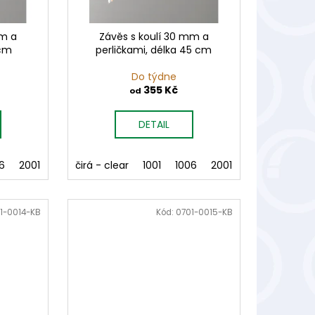
mm a
Závěs s koulí 30 mm a
 cm
perličkami, délka 45 cm
Do týdne
355 Kč
od
DETAIL
4
6
5004
2001
5005
2002
čirá - clear
6005
3001
3003
6006
1001
4004
7007
1006
5004
8003
2001
5005
2002
8006
6005
3001
8007
1-0014-KB
Kód:
0701-0015-KB