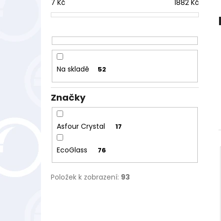
7
Kč
1882
Kč
l
Na skladě
52
Značky
Asfour Crystal
17
EcoGlass
76
Položek k zobrazení:
93