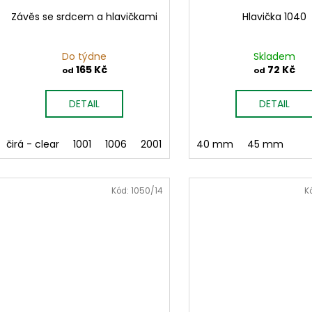
Závěs se srdcem a hlavičkami
Hlavička 1040
Do týdne
Skladem
165 Kč
72 Kč
od
od
DETAIL
DETAIL
čirá - clear
1001
1006
2001
2002
40 mm
3001
45 mm
3003
400
Kód:
1050/14
K