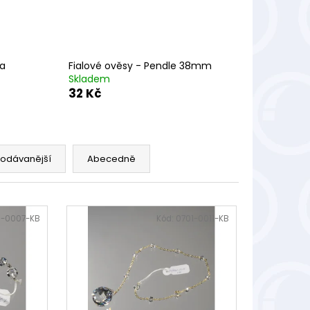
ka
Fialové ověsy - Pendle 38mm
Skladem
32 Kč
rodávanější
Abecedně
1-0007-KB
Kód:
0701-0011-KB