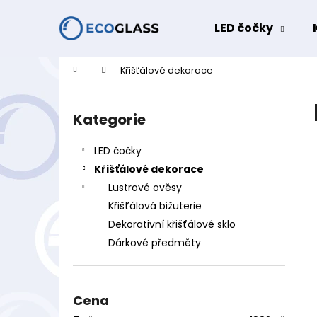
K
Přejít
na
o
LED čočky
obsah
Zpět
Zpět
š
do
do
í
Domů
Křišťálové dekorace
k
obchodu
obchodu
P
o
Kategorie
Přeskočit
s
kategorie
t
LED čočky
r
Křišťálové dekorace
a
Lustrové ověsy
n
Křišťálová bižuterie
n
Dekorativní křišťálové sklo
í
Dárkové předměty
p
a
n
Cena
e