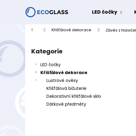
K
Přejít
na
o
LED čočky
obsah
Zpět
Zpět
š
do
do
í
Domů
Křišťálové dekorace
Závěs z hlaviče
k
obchodu
obchodu
P
o
Kategorie
Přeskočit
s
kategorie
t
LED čočky
r
Křišťálové dekorace
a
Lustrové ověsy
n
Křišťálová bižuterie
n
Dekorativní křišťálové sklo
í
Dárkové předměty
p
a
n
e