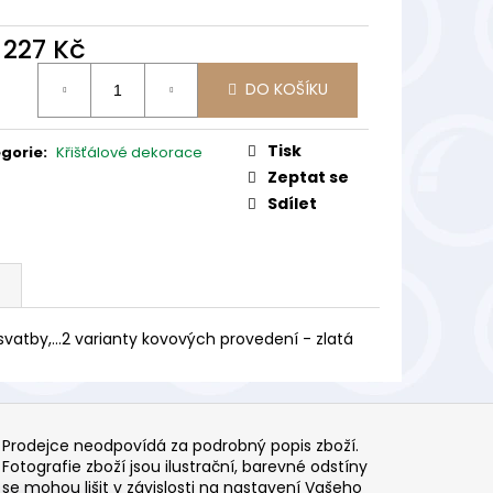
d
227 Kč
ná
DO KOŠÍKU
:
Tisk
gorie
:
Křišťálové dekorace
Zeptat se
Sdílet
svatby,...2 varianty kovových provedení - zlatá
Prodejce neodpovídá za podrobný popis zboží.
Fotografie zboží jsou ilustrační, barevné odstíny
se mohou lišit v závislosti na nastavení Vašeho