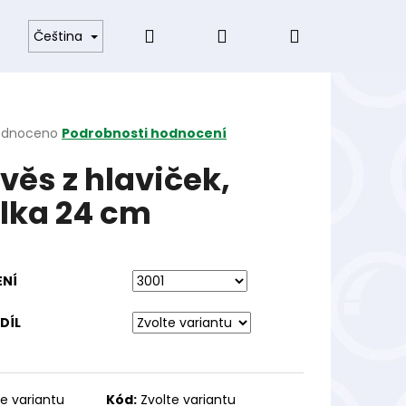
Hledat
Přihlášení
Nákupní
odmínky
Čeština
košík
rné
odnoceno
Podrobnosti hodnocení
cení
věs z hlaviček,
ktu
lka 24 cm
ček.
ENÍ
DÍL
te variantu
Kód:
Zvolte variantu