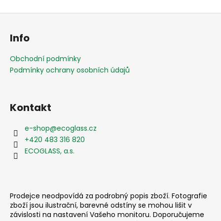
Z
á
Info
p
a
Obchodní podmínky
t
Podmínky ochrany osobních údajů
í
Kontakt
e-shop
@
ecoglass.cz
+420 483 316 820
ECOGLASS, a.s.
Prodejce neodpovídá za podrobný popis zboží. Fotografie
zboží jsou ilustrační, barevné odstíny se mohou lišit v
závislosti na nastavení Vašeho monitoru. Doporučujeme