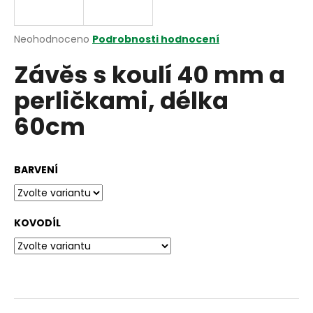
a
j
Průměrné
Neohodnoceno
Podrobnosti hodnocení
í
hodnocení
Závěs s koulí 40 mm a
produktu
t
je
?
perličkami, délka
0,0
z
60cm
5
hvězdiček.
HLEDAT
BARVENÍ
D
KOVODÍL
o
p
o
r
u