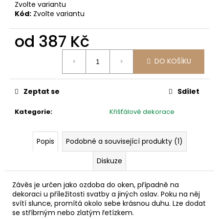
č
Zvolte variantu
u
Kód:
Zvolte variantu
j
e
od
387 Kč
m
Měrná
e
DO KOŠÍKU
cena:
Zeptat se
Sdílet
Kategorie
:
Křišťálové dekorace
Popis
Podobné a související produkty (1)
Diskuze
Závěs je určen jako ozdoba do oken, případně na
dekoraci u příležitosti svatby a jiných oslav. Poku na něj
svítí slunce, promítá okolo sebe krásnou duhu. Lze dodat
se stříbrným nebo zlatým řetízkem.