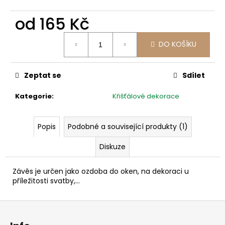
č
u
od
165 Kč
j
e
Měrná
m
DO KOŠÍKU
cena:
e
Zeptat se
Sdílet
Kategorie
:
Křišťálové dekorace
Popis
Podobné a související produkty (1)
Diskuze
Závěs je určen jako ozdoba do oken, na dekoraci u
příležitosti svatby,...
Z
á