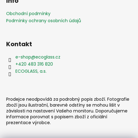
Info
p
a
Obchodní podmínky
t
Podmínky ochrany osobních údajů
í
Kontakt
e-shop
@
ecoglass.cz
+420 483 316 820
ECOGLASS, a.s.
Prodejce neodpovídá za podrobný popis zboží. Fotografie
zboží jsou ilustrační, barevné odstíny se mohou lišit v
závislosti na nastavení Vašeho monitoru. Doporučujeme
informace porovnat s popisem zboží z oficiální
prezentace výrobce.