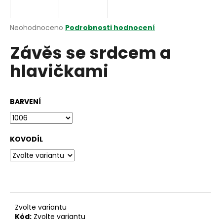
a
j
Průměrné
Neohodnoceno
Podrobnosti hodnocení
í
hodnocení
Závěs se srdcem a
produktu
t
je
?
hlavičkami
0,0
z
5
hvězdiček.
BARVENÍ
HLEDAT
KOVODÍL
D
o
p
o
r
Zvolte variantu
u
Kód:
Zvolte variantu