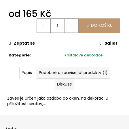
č
u
od
165 Kč
j
e
Měrná
m
DO KOŠÍKU
cena:
e
Zeptat se
Sdílet
Kategorie
:
Křišťálové dekorace
Popis
Podobné a související produkty (1)
Diskuze
Závěs je určen jako ozdoba do oken, na dekoraci u
příležitosti svatby,...
Z
á