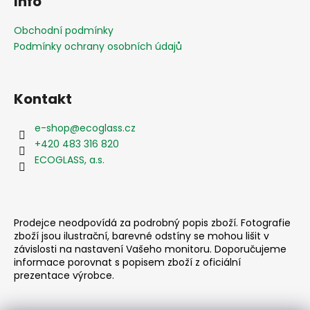
Info
p
a
Obchodní podmínky
t
Podmínky ochrany osobních údajů
í
Kontakt
e-shop
@
ecoglass.cz
+420 483 316 820
ECOGLASS, a.s.
Prodejce neodpovídá za podrobný popis zboží. Fotografie
zboží jsou ilustrační, barevné odstíny se mohou lišit v
závislosti na nastavení Vašeho monitoru. Doporučujeme
informace porovnat s popisem zboží z oficiální
prezentace výrobce.