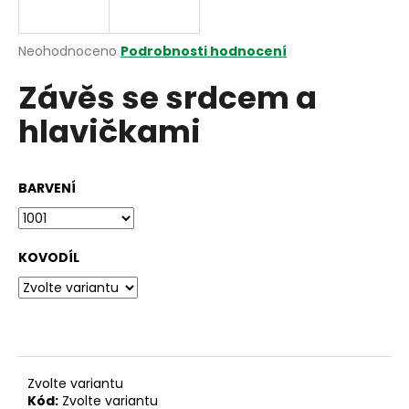
a
j
Průměrné
Neohodnoceno
Podrobnosti hodnocení
í
hodnocení
Závěs se srdcem a
produktu
t
je
?
hlavičkami
0,0
z
5
hvězdiček.
BARVENÍ
HLEDAT
KOVODÍL
D
o
p
o
r
Zvolte variantu
u
Kód:
Zvolte variantu