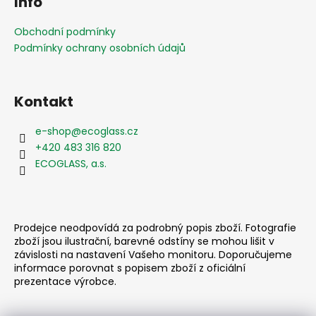
Info
p
a
Obchodní podmínky
t
Podmínky ochrany osobních údajů
í
Kontakt
e-shop
@
ecoglass.cz
+420 483 316 820
ECOGLASS, a.s.
Prodejce neodpovídá za podrobný popis zboží. Fotografie
zboží jsou ilustrační, barevné odstíny se mohou lišit v
závislosti na nastavení Vašeho monitoru. Doporučujeme
informace porovnat s popisem zboží z oficiální
prezentace výrobce.