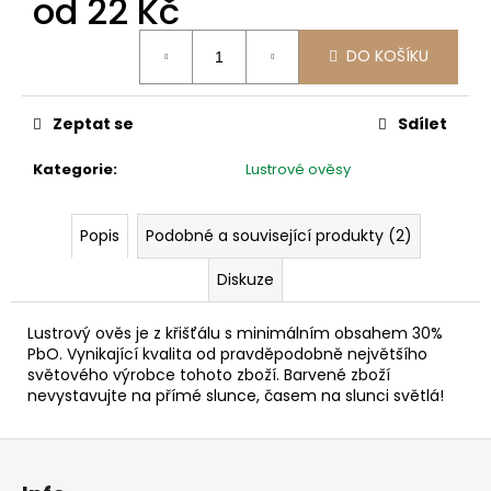
od
22 Kč
č
u
Měrná
j
DO KOŠÍKU
cena:
e
m
e
Zeptat se
Sdílet
Kategorie
:
Lustrové ověsy
Popis
Podobné a související produkty (2)
Diskuze
Lustrový ověs je z křišťálu s minimálním obsahem 30%
PbO. Vynikající kvalita od pravděpodobně největšího
světového výrobce tohoto zboží. Barvené zboží
nevystavujte na přímé slunce, časem na slunci světlá!
Z
á