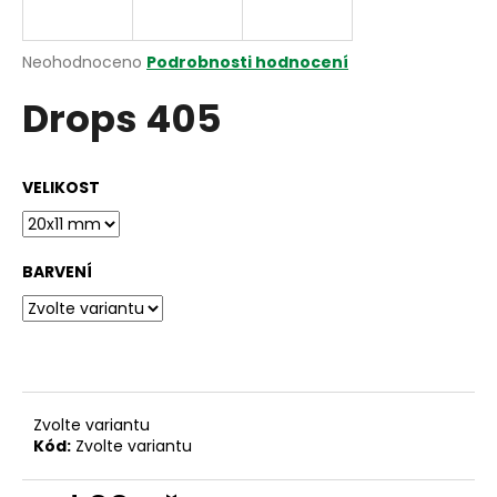
a
j
Průměrné
Neohodnoceno
Podrobnosti hodnocení
í
hodnocení
Drops 405
produktu
t
je
?
0,0
z
VELIKOST
5
hvězdiček.
HLEDAT
BARVENÍ
D
o
p
o
Zvolte variantu
Kód:
Zvolte variantu
r
u