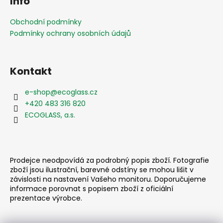
Info
p
a
Obchodní podmínky
t
Podmínky ochrany osobních údajů
í
Kontakt
e-shop
@
ecoglass.cz
+420 483 316 820
ECOGLASS, a.s.
Prodejce neodpovídá za podrobný popis zboží. Fotografie
zboží jsou ilustrační, barevné odstíny se mohou lišit v
závislosti na nastavení Vašeho monitoru. Doporučujeme
informace porovnat s popisem zboží z oficiální
prezentace výrobce.