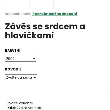
a
j
Průměrné
Neohodnoceno
Podrobnosti hodnocení
í
hodnocení
Závěs se srdcem a
produktu
t
je
?
hlavičkami
0,0
z
5
hvězdiček.
BARVENÍ
HLEDAT
KOVODÍL
D
o
p
o
r
Zvolte variantu
u
Kód:
Zvolte variantu