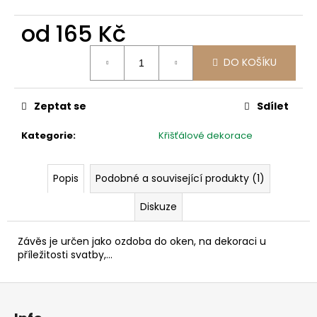
č
u
od
165 Kč
j
e
Měrná
m
DO KOŠÍKU
cena:
e
Zeptat se
Sdílet
Kategorie
:
Křišťálové dekorace
Popis
Podobné a související produkty (1)
Diskuze
Závěs je určen jako ozdoba do oken, na dekoraci u
příležitosti svatby,...
Z
á