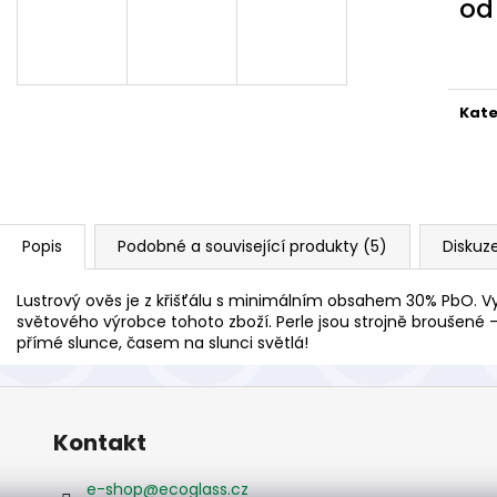
o
Měr
cena
Kate
Popis
Podobné a související produkty (5)
Diskuz
Lustrový ověs je z křišťálu s minimálním obsahem 30% PbO. Vy
světového výrobce tohoto zboží. Perle jsou strojně broušené -
přímé slunce, časem na slunci světlá!
Kontakt
e-shop
@
ecoglass.cz