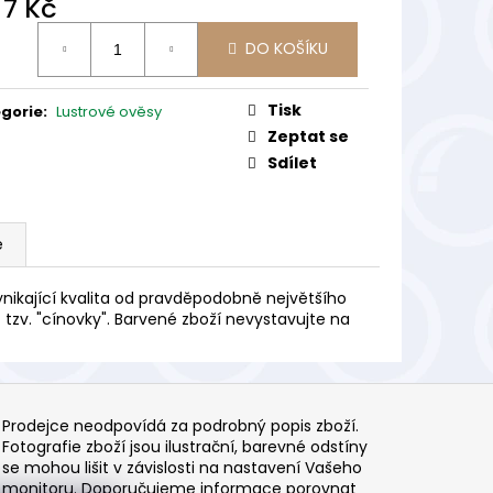
d
7 Kč
ná
DO KOŠÍKU
:
Tisk
gorie
:
Lustrové ověsy
Zeptat se
Sdílet
e
nikající kvalita od pravděpodobně největšího
 tzv. "cínovky". Barvené zboží nevystavujte na
Prodejce neodpovídá za podrobný popis zboží.
Fotografie zboží jsou ilustrační, barevné odstíny
se mohou lišit v závislosti na nastavení Vašeho
monitoru. Doporučujeme informace porovnat