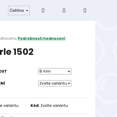
Hledat
Přihlášení
Nákupní
odmínky
Čeština
košík
rné
odnoceno
Podrobnosti hodnocení
cení
rle 1502
ktu
OST
ček.
ENÍ
te variantu
Kód:
Zvolte variantu