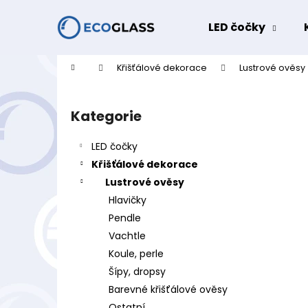
K
Přejít
na
o
LED čočky
obsah
Zpět
Zpět
š
do
do
í
Domů
Křišťálové dekorace
Lustrové ověsy
k
obchodu
obchodu
P
o
Kategorie
Přeskočit
s
kategorie
t
LED čočky
r
Křišťálové dekorace
a
Lustrové ověsy
n
Hlavičky
n
Pendle
í
Vachtle
p
Koule, perle
a
Šípy, dropsy
n
Barevné křišťálové ověsy
e
Ostatní