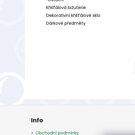
l
Křišťálová bižuterie
Dekorativní křišťálové sklo
Dárkové předměty
Z
á
Info
p
a
Obchodní podmínky